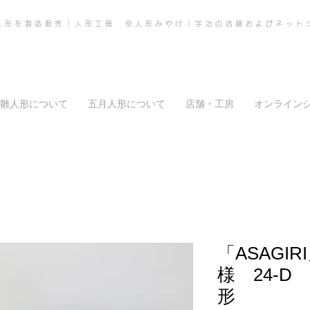
人形を製造販売｜人形工房 京人形みやけ｜宇治の店舗およびネット
雛人形について
五月人形について
店舗・工房
オンライン
「ASAGI
様 24-
形