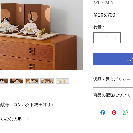
SKU： 24-D
価
￥205,700
格
数量
*
カ
返品・返金ポリシー
製品出荷の際には細
商品の配送について
合やお気付きの点な
り速やかな対応をい
花紋様 コンパクト親王飾り＞
配送地域 日本国内
誠に恐れ入りますが
をいただきましたら
料金 ￥1,500（
しいひな人形 ～
なお、商品の内容に
（￥30,000
都合による理由での