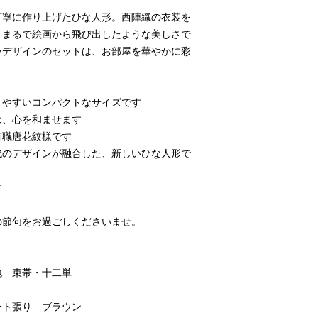
週間以内にて、ご連
所要時間 受注後２
丁寧に作り上げたひな人形。西陣織の衣装を
送、返金などに関す
恐れ入りますが、お
、まるで絵画から飛び出したような美しさで
ては、送料をご負担
いデザインのセットは、お部屋を華やかに彩
上げます。
＜ 返品をお断りす
りやすいコンパクトなサイズです
＊ お名前などを記
は、心を和ませます
＊ 別注仕様にて制
有職唐花紋様です
＊ お客様の事情に
の
代のデザインが融合した、新しいひな人形で
す
の節句をお過ごしくださいませ。
地 束帯・十二単
ート張り ブラウン