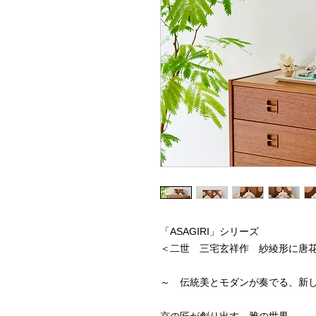
「ASAGIRI」シリーズ
＜二世 三宅玄祥作 紗綾形に唐
～ 伝統美とモダンが奏でる、新
京の匠が創り出す、雅の世界