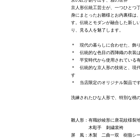
京人形伝統工芸士が、一つひとつ
身にまとったお雛様とお内裏様は
す。伝統とモダンが融合した新し
り、見る人を魅了します。
＊ 現代の暮らしに合わせた、飾
＊ 伝統的な色目の西陣織の衣装
＊ 平安時代から使用されている
＊ 伝統的な京人形の技術と、現
す
＊ 当店限定のオリジナル製品で
洗練されたひな人形で、特別な桃
雛人形：有職紗綾形に唐花紋様裂
木彫手 刺繍裳袴
屏 風：木製 二曲一双 樹脂シ