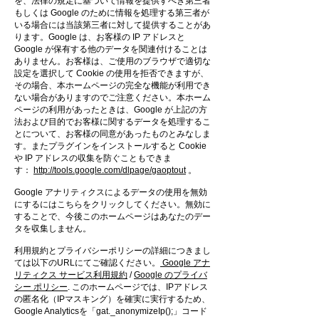
を、法律の規定に基づいて情報を提供すべき第三者
もしくは Google のために情報を処理する第三者が
いる場合には当該第三者に対して提供することがあ
ります。Google は、お客様の IP アドレスと
Google が保有する他のデータを関連付けることは
ありません。お客様は、ご使用のブラウザで適切な
設定を選択して Cookie の使用を拒否できますが、
その場合、本ホームページの完全な機能が利用でき
ない場合がありますのでご注意ください。本ホーム
ページの利用があったときは、Google が上記の方
法および目的でお客様に関するデータを処理するこ
とについて、お客様の同意があったものとみなしま
す。またプラグインをインストールすると Cookie
や IP アドレスの収集を防ぐこともできま
す：
http://tools.google.com/dlpage/gaoptout
。
Google アナリティクスによるデータの使用を無効
にするにはこちらをクリックしてください。無効に
することで、今後このホームページはあなたのデー
タを収集しません。
利用規約とプライバシーポリシーの詳細につきまし
ては以下のURLにてご確認ください。
Google アナ
リティクス サービス利用規約
/
Google のプライバ
シー ポリシー
. このホームページでは、IPアドレス
の匿名化（IPマスキング）を確実に実行するため、
Google Analyticsを「gat._anonymizeIp();」コード