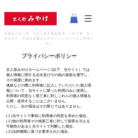
京都のひな人形・五月人形を製造販売｜人形工房 京人
形みやけ｜宇治の店舗およびネットショップもご利用下
さい
プライバシーポリシー
京人形みやけホームページ (以下、当サイト）では
個人情報に関する法令及びその他の規範を遵守し、
その保護に努めます。
連絡などの際に利用者に記入していただいた個人情
報について、当サイトに限った利用のみに使用し、
利用者の同意なく第三者に対しこれらの個人情報を
公開・提供することはございません。
ただし、次の場合はその限りではありません。
(１)当サイトで事前に利用者の同意を求めた場合。
(２)他の利用者その他第三者に対して損害を与える
可能性があると当サイトで判断した場合。
(３)法的権限に基づき要求された場合。