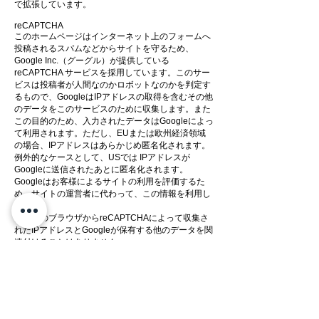
で拡張しています。
reCAPTCHA
このホームページはインターネット上のフォームへ
投稿されるスパムなどからサイトを守るため、
Google Inc.（グーグル）が提供している
reCAPTCHA サービスを採用しています。このサー
ビスは投稿者が人間なのかロボットなのかを判定す
るもので、GoogleはIPアドレスの取得を含むその他
のデータをこのサービスのために収集します。また
この目的のため、入力されたデータはGoogleによっ
て利用されます。ただし、EUまたは欧州経済領域
の場合、IPアドレスはあらかじめ匿名化されます。
例外的なケースとして、USでは IPアドレスが
Googleに送信されたあとに匿名化されます。
Googleはお客様によるサイトの利用を評価するた
め、サイトの運営者に代わって、この情報を利用し
ます。
お客様のブラウザからreCAPTCHAによって収集さ
れたIPアドレスとGoogleが保有する他のデータを関
連付けることはありません。
このデータ収集はGoogleのデータ保護規則のもと行
われています。
Googleプライバシーポリシーの詳細については以下
のURLにてご確認くださ
い。
https://policies.google.com/privacy?hl=ja
reCAPTCHA サービスを利用することによって、上