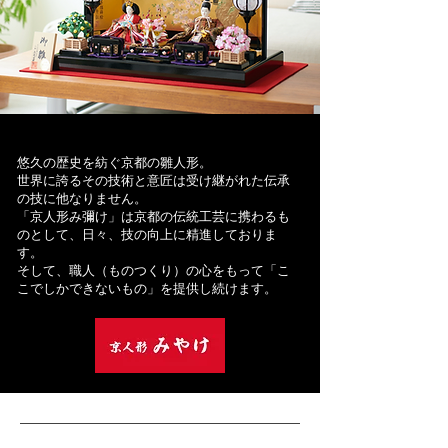
悠久の歴史を紡ぐ京都の雛人形。
世界に誇るその技術と意匠は受け継がれた伝承
の技に他なりません。
「京人形み彌け」は京都の伝統工芸に携わるも
のとして、日々、技の向上に精進しておりま
す。
そして、職人（ものつくり）の心をもって「こ
こでしかできないもの」を提供し続けます。