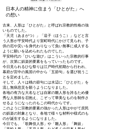
日本人の精神に住まう「ひとがた」へ
の想い
古来、人形は「ひとがた」と呼ばれ宗教的性格の強
いものでした。
「天児（あまがつ）」「這子（ほうこ）」などと言
う人形が平安時代より室町時代にかけて見られ、子
供の厄や災いを身代わりなって負い無事に成人する
ように願いを込められたものでした。
平安時代の「ひいな遊び」はこういった宗教的行事
が、次第に娯楽的要素をもっていったものです。
今日見られるひな祭りは江戸時代初期から行われ、
幕府が宮中の風習の中から「五節句」を選び祝うこ
とを定めました。
そして、人々は桃の節句には水辺に「ひとがた」を
流し無病息災を願うようになりました。
各地の有力な大名などは自家の雛人形を誇るため優
秀な人形師を召抱え、こぞって華美なものを制作さ
せるようになったのもこの時代からです。
このように宗教的要素の強かった人形はやがて庶民
の娯楽の対象となり、各地で様々な材料や様式のも
のが誕生するようになりました。
今日でも、「歌舞伎人形」や「雛人形」「舞妓」
「市松人形」「五月人形」など多くの日本人形が