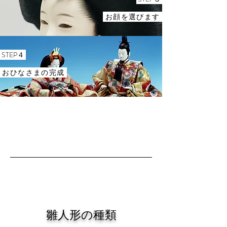
お顔を選びます
​ STEP４
おひなさまの完成
​雛人形の種類