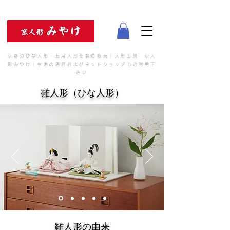
京都のひな人形・五月人形を製造販売｜人形工房 京人
形みやけ｜宇治の店舗およびネットショップもご利用下
さい
​雛人形（ひな人形）
​雛人形の由来