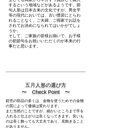
するという地域などがあるようです。節
句人形は日本古来の文化ですが、男女平
等の現代においては、古い慣習にとらわ
れることなく、ご夫婦、ご両家でお話を
されてお決めになられてはいかがでしょ
うか。
そして、ご家族の皆様お揃いで、お子様
の初節句をお祝いいただくのが本来の行
事だと思います。
​五月
人形の選び方
〜 Check Point 〜
鎧兜の部品の多くは、金物を使うためその金物
の質によって価値は変わります。
また当然のことですが、細かいところまで手を
入れると仕上がりは良くなってきます。良いも
のは長く飾っても大丈夫であり、見飽きること
がありません。