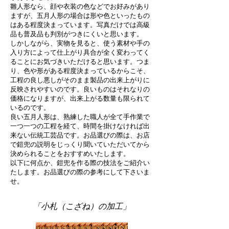
雛人形なら、顔や衣装の色などでお好みがあり
ますが、五月人形の場合は形や色といったもの
はある程度決まっています。写真だけでは高級
品も普及品も判別がつきにくいと思います。
しかしながら、実物を見ると、使う素材や手の
入り方によって仕上がり具合が全く変わってく
ることにお気づきいただけると思います。つま
り、色や形がある程度決まっているからこそ、
工程の良し悪しがそのまま製品の出来上がりに
反映されやすいのです。良いものはそれなりの
価格になりますが、出来上がる数量も限られて
いるのです。
良い五月人形は、熟練した職人が全て手作業で
一つ一つの工程を経て、時間を掛けなければ出
来ない伝統工芸品です。お品選びの際は、お店
で鎧兜の説明をじっくり聞いていただいてから
決められることをおすすめいたします。
以下に何点か、鎧兜を作る際の技法をご紹介い
たします。お品選びの際の参考にして下さいま
せ。
「小札（こざね）の加工」