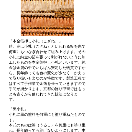
「本金箔押し小札（こざね）」
鎧、兜は小札（こざね）といわれる板を糸で
何重にもつなぎ合わせて組み上げます。その
小札に純金の箔を張って剥がれないように加
工したものを本金箔押し小札といいます。純
金は金属の中でいちばん安定した物質ですか
ら、長年飾っても色の変化が少なく、かえっ
て取り扱いも楽なのが特徴です。製造工程で
はすべて手作業で金箔を張っていきますので
手間が掛かります。京都の飾り甲冑ではもっ
とも古くから使われてきた技法になりま
す。
「黒小札」
小札に黒の塗料を何重にも塗り重ねたもので
す。
本式のものは漆（うるし）を何重にも塗り重
ね、長年飾っても剥げないようにします。本