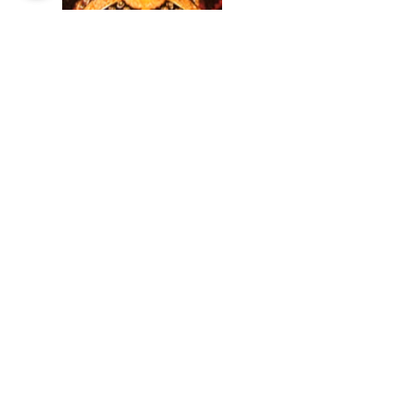
「​合わせ鉢」
本式の兜の場合は、一般的に「合わせ鉢」と
いうものを使います。これは兜の頭の部分
（半球形のもの）を何枚もの鉄板を重ねて製
作する技法で、職人がひとつひとつ手作業で
組み上げていきますので、工芸品としての美
しさを見ることができます。
普及品は鋳物での加工が多く、型の中に溶け
た金属を流し込む方法で出来るものですので
量産向きの加工とされます。
「縅（おどし）糸」