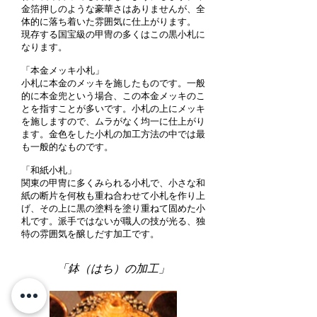
金箔押しのような豪華さはありませんが、全
体的に落ち着いた雰囲気に仕上がります。
現存する国宝級の甲冑の多くはこの黒小札に
なります。
「本金メッキ小札」
小札に本金のメッキを施したものです。一般
的に本金兜という場合、この本金メッキのこ
とを指すことが多いです。小札の上にメッキ
を施しますので、ムラがなく均一に仕上がり
ます。金色をした小札の加工方法の中では最
も一般的なものです。
「和紙小札」
関東の甲冑に多くみられる小札で、小さな和
紙の断片を何枚も重ね合わせて小札を作り上
げ、その上に黒の塗料を塗り重ねて固めた小
札です。派手ではないが職人の技が光る、独
特の雰囲気を醸しだす加工です。
「鉢（はち）の加工」