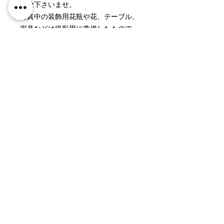
容赦下さいませ。
写真中の装飾用花瓶や花、テーブル、
家具などは撮影用に準備したもので
す。製品内容には含まれておりませ
ん。
返品・返金ポリシー
製品出荷の際には細心の注意を払って
商品の配送について
おりますが、不具合やお気付きの点な
どが発生した際には、交換などにより
配送地域 日本国内全域
速やかな対応をいたします。
誠に恐れ入りますが、メールもしくは
料金 ￥1,500（北海道、沖縄は
お電話にてご連絡をいただきましたら
￥2,000）
幸いに存じ上げます。
（￥30,000以上のご購入で
なお、商品の内容にご満足をいただけ
無料）
ないなど、お客様都合による理由での
Kyoto MIYAKE
返品に関しましては、商品到着後１週
所要時間 受注後２～３営業日で出荷
間以内にて、ご連絡をいただきたく存
じ上げます。返送、返金などに関する