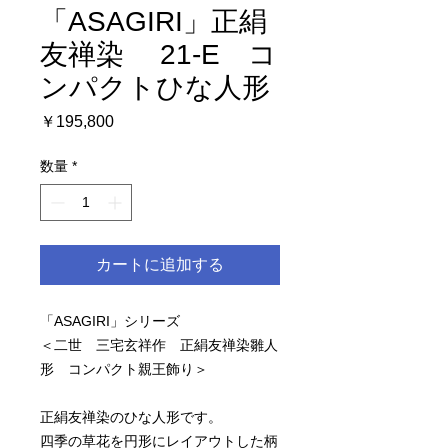
「ASAGIRI」正絹
友禅染 21-E コ
ンパクトひな人形
価
￥195,800
格
数量
*
カートに追加する
「ASAGIRI」シリーズ
＜二世 三宅玄祥作 正絹友禅染雛人
形 コンパクト親王飾り＞
正絹友禅染のひな人形です。
四季の草花を円形にレイアウトした柄