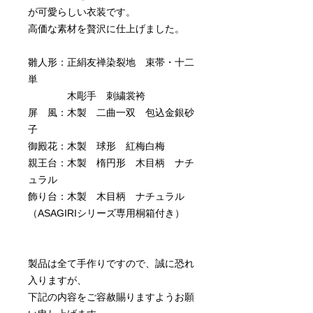
が可愛らしい衣装です。
高価な素材を贅沢に仕上げました。
雛人形：正絹友禅染裂地 束帯・十二
単
木彫手 刺繍裳袴
屏 風：木製 二曲一双 包込金銀砂
子
御殿花：木製 球形 紅梅白梅
親王台：木製 楕円形 木目柄 ナチ
ュラル
飾り台：木製 木目柄 ナチュラル
（ASAGIRIシリーズ専用桐箱付き）
製品は全て手作りですので、誠に恐れ
入りますが、
下記の内容をご容赦賜りますようお願