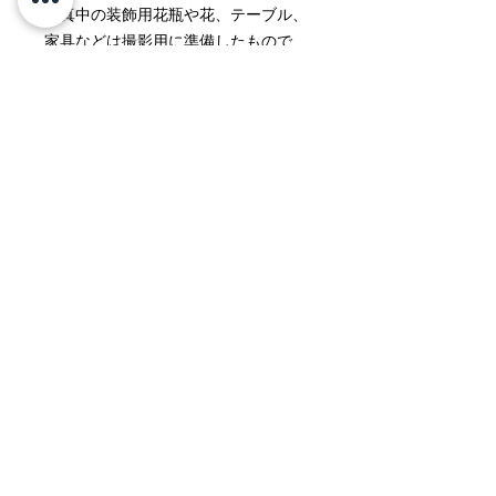
写真中の装飾用花瓶や花、テーブル、
家具などは撮影用に準備したもので
す。製品内容には含まれておりませ
ん。
返品・返金ポリシー
製品出荷の際には細心の注意を払って
商品の配送について
おりますが、不具合やお気付きの点な
どが発生した際には、交換などにより
配送地域 日本国内全域
速やかな対応をいたします。
料金 ￥1,500（北海道、沖縄は
誠に恐れ入りますが、メールもしくは
￥2,000）
お電話にてご連絡をいただきましたら
（￥30,000以上のご購入で
幸いに存じ上げます。
無料）
なお、商品の内容にご満足をいただけ
所要時間 受注後２〜３営業日で出荷
ないなど、お客様都合による理由での
Kyoto MIYAKE
梱包 2個口
返品に関しましては、商品到着後１週
間以内にて、ご連絡をいただきたく存
じ上げます。返送、返金などに関する
案内をさせていただきます。恐れ入り