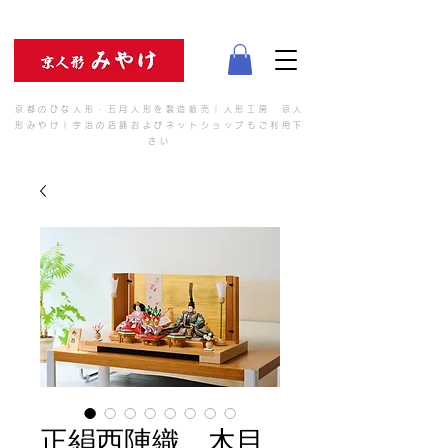
京都のひな人形・五月人形を製造販売｜人形工房 京人
形みやけ｜宇治の店舗およびネットショップもご利用下
さい
正絹西陣織 木目