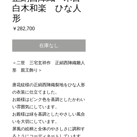
白木和楽 ひな人
形
価
￥282,700
格
在庫なし
＜二世 三宅玄祥作 正絹西陣織雛人
形 親王飾り＞
唐花紋様の正絹西陣織裂地をひな人形
の衣装に仕立てました。
お姫様はピンク色を基調としたかわい
い雰囲気にしています。
お殿様は緑を基調としたやさしい風合
いを大切にしています。
屏風の絵柄と全体のやさしさに調和す
るようにコーディネートしています。