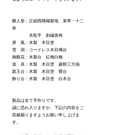
雛人形：正絹西陣織裂地 束帯・十二
単
木彫手 刺繍裳袴
屏 風：木製 木目塗
雪 洞：コードレス木目燭台
御殿花：木製台 紅梅白梅
道 具：木製 木目塗 菱餅三方揃
親王台：木製 木目塗 畳台
飾り台：木製 木目塗 白木台
製品は全て手作りです。
誠に恐れ入りますが、下記の内容をご
容赦賜りますようお願い申し上げま
す。