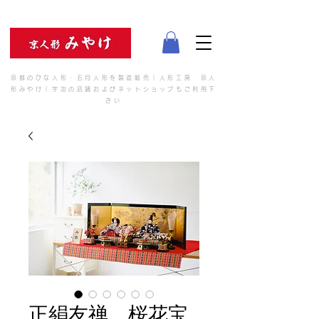
京都のひな人形・五月人形を製造販売｜人形工房 京人
形みやけ｜宇治の店舗およびネットショップもご利用下
さい
正絹友禅 桜花宝