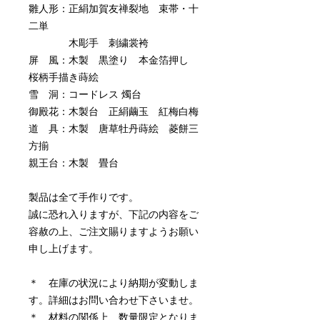
雛人形：正絹加賀友禅裂地 束帯・十
二単
木彫手 刺繍裳袴
屏 風：木製 黒塗り 本金箔押し
桜柄手描き蒔絵
雪 洞：コードレス 燭台
御殿花：木製台 正絹繭玉 紅梅白梅
道 具：木製 唐草牡丹蒔絵 菱餅三
方揃
親王台：木製 畳台
製品は全て手作りです。
誠に恐れ入りますが、下記の内容をご
容赦の上、ご注文賜りますようお願い
申し上げます。
＊ 在庫の状況により納期が変動しま
す。詳細はお問い合わせ下さいませ。
＊ 材料の関係上、数量限定となりま