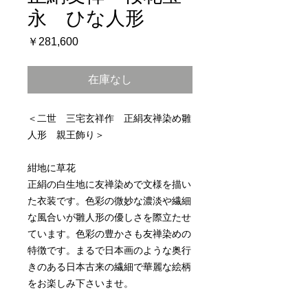
永 ひな人形
価
￥281,600
格
在庫なし
＜二世 三宅玄祥作 正絹友禅染め雛
人形 親王飾り＞
紺地に草花
正絹の白生地に友禅染めで文様を描い
た衣装です。色彩の微妙な濃淡や繊細
な風合いが雛人形の優しさを際立たせ
ています。色彩の豊かさも友禅染めの
特徴です。まるで日本画のような奥行
きのある日本古来の繊細で華麗な絵柄
をお楽しみ下さいませ。