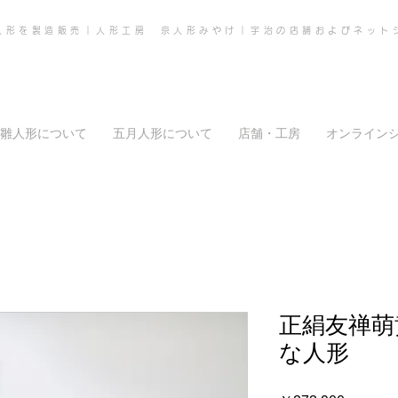
人形を製造販売｜人形工房 京人形みやけ｜宇治の店舗およびネット
雛人形について
五月人形について
店舗・工房
オンライン
正絹友禅萌
な人形