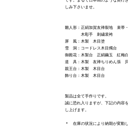
しみ下さいませ。
雛人形：正絹加賀友禅裂地 束帯
木彫手 刺繍裳袴
屏 風：木製 木目塗
雪 洞：コードレス木目燭台
御殿花：木製台 正絹繭玉 紅梅
道 具：木製 友禅ちりめん張 
親王台：木製 木目台
飾り台：木製 木目台
製品は全て手作りです。
誠に恐れ入りますが、下記の内容
し上げます。
＊ 在庫の状況により納期が変動