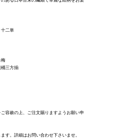
＊ お名前などを記
＊ 別注仕様にて制
＊ お客様の事情に
の
・十二単
白梅
貝桶三方揃
をご容赦の上、ご注文賜りますようお願い申
します。詳細はお問い合わせ下さいませ。