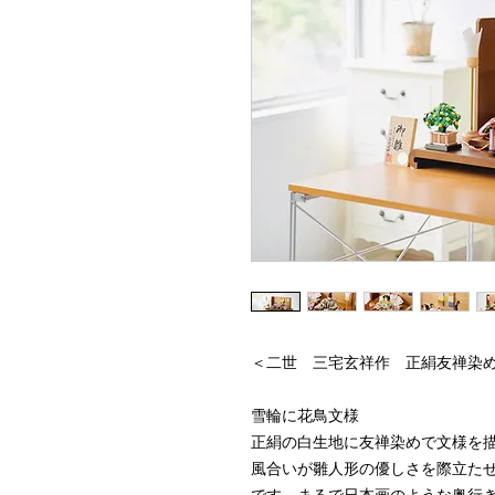
＜二世 三宅玄祥作 正絹友禅染
雪輪に花鳥文様
正絹の白生地に友禅染めで文様を
風合いが雛人形の優しさを際立た
です。まるで日本画のような奥行