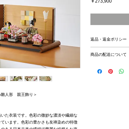
価
￥273,900
格
返品・返金ポリシー
製品出荷の際には細
商品の配送について
合やお気付きの点な
り速やかな対応をい
配送地域 日本国内
誠に恐れ入りますが
料金 ￥1,500（
をいただきましたら
（￥30,000
なお、商品の内容に
所要時間 受注後２
都合による理由での
週間以内にて、ご連
め雛人形 親王飾り＞
送、返金などに関す
入りますが、お客様
は、送料をご負担い
描いた衣装です。色彩の微妙な濃淡や繊細な
げます。
せています。色彩の豊かさも友禅染めの特徴
＜ 返品をお断りす
きのある日本古来の繊細で華麗な絵柄をお楽