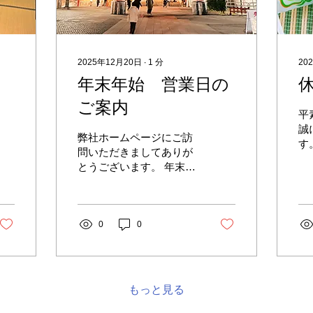
2025年12月20日
∙
1
分
20
年末年始 営業日の
ご案内
平
誠
弊社ホームページにご訪
す
問いただきましてありが
さ
とうございます。 年末年
月
始の営業に関しまして下
（
記の通りご案内申し上げ
け
ます。 ２０２５年 １２
が
月２８日（日）１０：０
0
0
お
０〜１７：００ １２月２
９日（月）１０：００〜
１７：００ １２月３０日
（火）１０：００〜１
もっと見る
７：００ １２月３１日