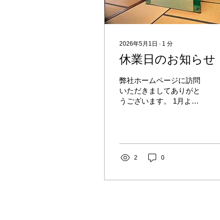
2026年5月1日
∙
1
分
休業日のお知らせ
弊社ホームページに訪問
いただきましてありがと
うございます。 1月より
無休で営業してまいりま
したので、5月6日（水）
より5月17日（日）まで
の期間、店舗を休業させ
ていただきます。 ご迷惑
2
0
をお掛けして誠に恐れ入
りますが、ご容赦賜りた
く存じ上げます。 なお、
お急ぎでのご連絡などご
ざいましたら、メールに
てお問い合わせいただき