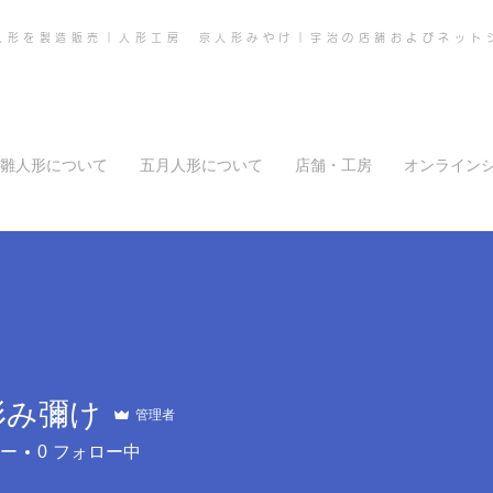
人形を製造販売｜人形工房 京人形みやけ｜宇治の店舗およびネット
雛人形について
五月人形について
店舗・工房
オンライン
形み彌け
管理者
ー
0
フォロー中