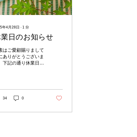
25年4月28日
∙
1
分
休業日のお知らせ
素はご愛顧賜りまして
にありがとうございま
。下記の通り休業日と
せていただきます。 5
6日（火）より18日
日）まで ご迷惑をお掛
して誠に恐れ入ります
、ご理解賜りますよう
34
0
願い申し上げます。