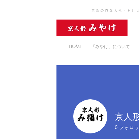
京都のひな人形・五月
HOME
「みやけ」について
京人
0
フォロワ