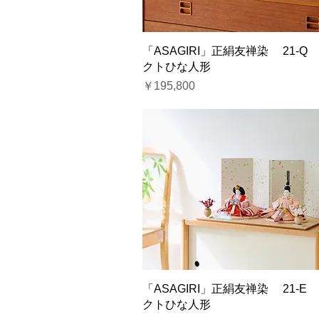
「ASAGIRI」正絹友禅染 21-Q
クトひな人形
価格
￥195,800
「ASAGIRI」正絹友禅染 21-E
クトひな人形