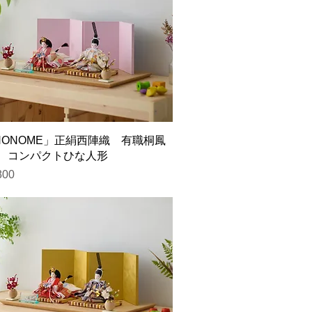
INONOME」正絹西陣織 有職桐鳳
 コンパクトひな人形
800