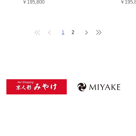
価格
価格
￥195,800
￥195,
1
2
Kyoto MIYAKE
Privacy Policy
​特定商取引法に基づく表記
© 2025 Kyoto MIYAKE ALL RIGHTS RESERVED
Do Not Sell My Personal Information