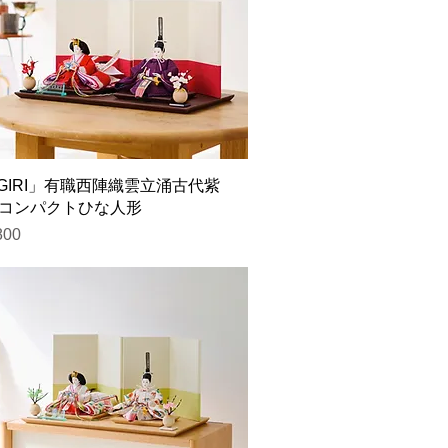
AGIRI」有職西陣織雲立涌古代紫
C コンパクトひな人形
800