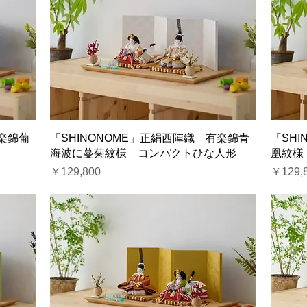
有楽錦葡
「SHINONOME」正絹西陣織 有楽錦青
「SH
海波に蔓菊紋様 コンパクトひな人形
凰紋様
価格
価格
￥129,800
￥129,