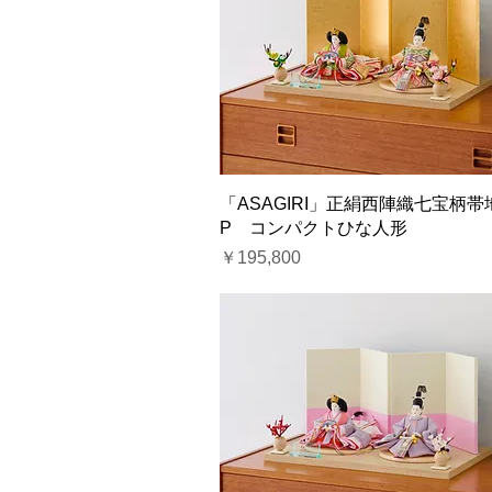
「ASAGIRI」正絹西陣織七宝柄帯地
P コンパクトひな人形
価格
￥195,800