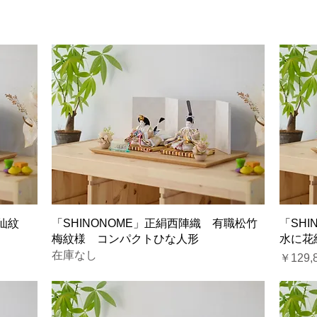
仙紋
「SHINONOME」正絹西陣織 有職松竹
「SH
梅紋様 コンパクトひな人形
水に花
在庫なし
価格
￥129,