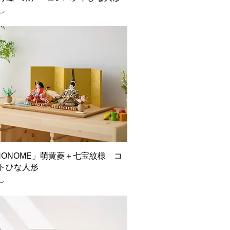
し
INONOME」萌黄菱＋七宝紋様 コ
トひな人形
し