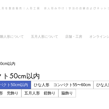
人形を製造販売｜人形工房 京人形みやけ｜宇治の店舗およびネット
雛人形について
五月人形について
店舗・工房
オンライン
0cm以内
ト50cm以内
クト50cm以内
ひな人形 コンパクト55〜60cm
ひな人形
形 兜飾り
五月人形 鎧飾り
脇飾り