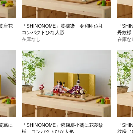
萌黄唐花
「SHINONOME」黄櫨染 令和即位礼
「SH
コンパクトひな人形
丹紋様
在庫なし
在庫な
萌黄蔦に
「SHINONOME」紫麹塵小葵に花菱紋
「SH
様 コンパクトひな人形
紋様（