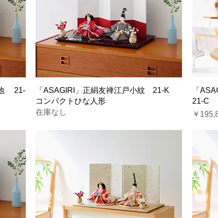
 21-
「ASAGIRI」正絹友禅江戸小紋 21-K
「AS
コンパクトひな人形
21-
在庫なし
価格
￥195,