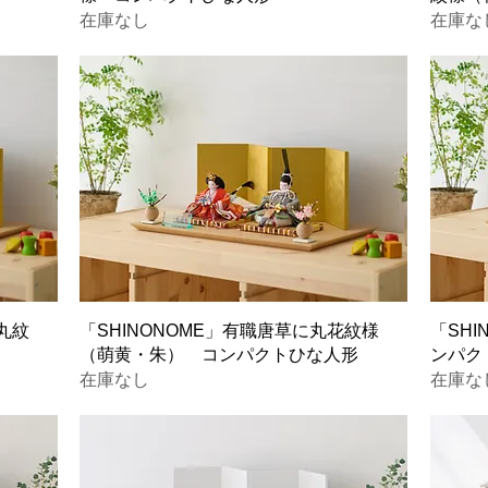
在庫なし
在庫な
丸紋
「SHINONOME」有職唐草に丸花紋様
「SH
（萌黄・朱） コンパクトひな人形
ンパク
在庫なし
在庫な