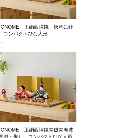
INONOME」正絹西陣織 唐草に牡
 コンパクトひな人形
し
INONOME」正絹西陣織青磁青海波
青磁・朱） コンパクトひな人形