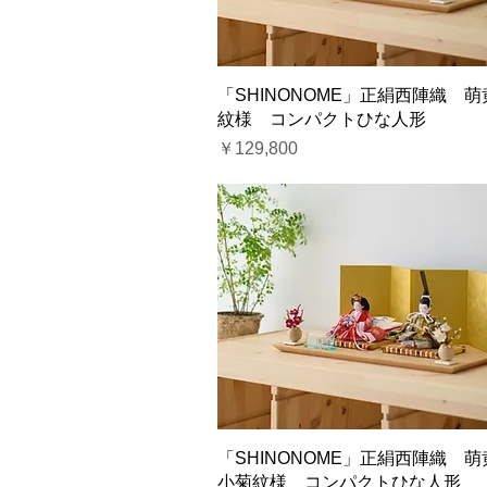
「SHINONOME」正絹西陣織 
紋様 コンパクトひな人形
価格
￥129,800
「SHINONOME」正絹西陣織 
小菊紋様 コンパクトひな人形