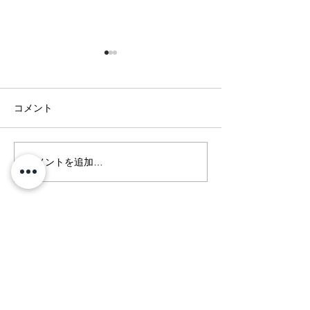
コメント
店舗準備のご案内
展示会期間の営
コメントを追加…
内
Kyoto MIYAKE