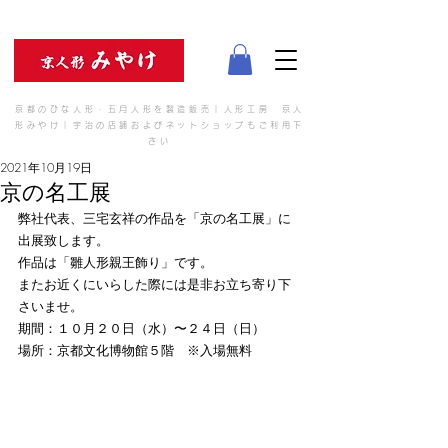
京都のひな人形・五月人形を製造販売｜人形工房 京人
形みやけ｜宇治の店舗およびネットショップもご利用下
さい
2021年10月19日
京の名工展
弊社代表、三宅玄祥の作品を「京の名工展」に
出展致します。
作品は「雛人形親王飾り」です。
またお近くにいらした際には是非お立ち寄り下
さいませ。
期間：１０月２０日（水）〜２４日（日）
場所：京都文化博物館５階　※入場無料