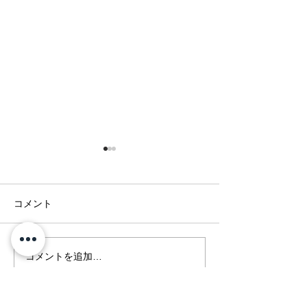
コメント
休業日のお知ら
年末年始 営業日のご案
コメントを追加…
内