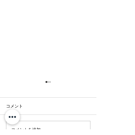
コメント
休業日のお知ら
年末年始 営業日のご案
コメントを追加…