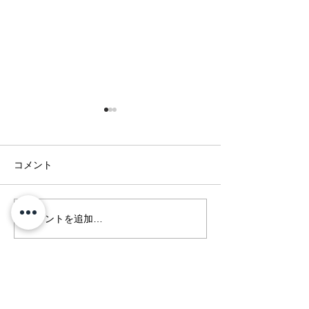
コメント
休業日のお知ら
年末年始 営業日のご案
コメントを追加…
内
Kyoto MIYAKE